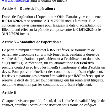
www.b-fenetres.fr
aura la qualité de filleul).
Article 4 – Durée de l’opération :
Durée de l’opération : L’opération « Offre Parrainage » commence
le 01/01/2026
et se termine
le 31/12/2026
inclus à minuit. Elle
concerne les devis parrainés pour lesquels la date d’acceptation du
filleul prend effet sur la période comprise entre le
01/01/2026
et le
31/12/2026
inclus.
Article 5 – Modalités de l’opération :
Le parrain remplit et transmet à
B
&Fenêtres
, le formulaire de
parrainage disponible sur www.b-fenetres.fr, pendant la durée de
validité de l’opération et préalablement à l’établissement du devis
au(x) filleul(s). A réception, un collaborateur de
B
&Fenêtres
prendra contact avec le ou les filleul(s) mentionné(s) afin d’établir un
devis. Pour pouvoir bénéficier des conditions du présent règlement,
les devis et parrainages devront être validés par
B
&Fenêtres
. qui se
réserve le droit de refuser tout parrainage qui lui semblerait litigieux,
ou qui ne remplirait pas les conditions du présent règlement.
Article 6
Chaque devis accepté d’un filleul, dans la durée de validité légale de
celui-ci, entraîne l’octroi d’une dotation sous forme de
chèques