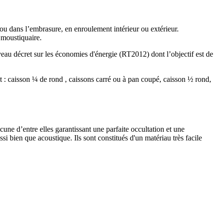
ou dans l’embrasure, en enroulement intérieur ou extérieur.
 moustiquaire.
veau décret sur les économies d'énergie (RT2012) dont l’objectif est de
t : caisson ¼ de rond , caissons carré ou à pan coupé, caisson ½ rond,
acune d’entre elles garantissant une parfaite occultation et une
ssi bien que acoustique. Ils sont constitués d'un matériau très facile